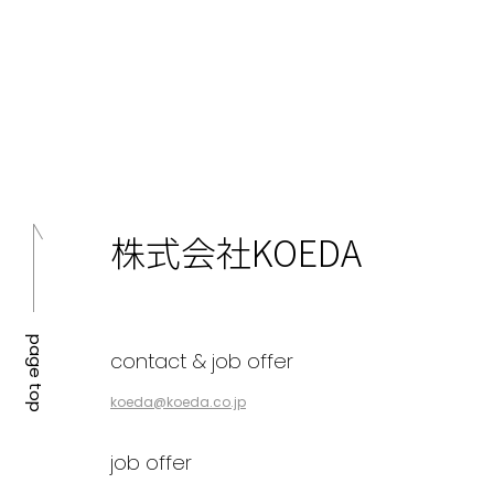
株式会社KOEDA
page top
contact & job offer
koeda@koeda.co.jp
job offer